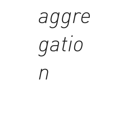
aggre
gatio
n