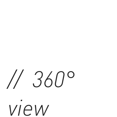
// 360°
view