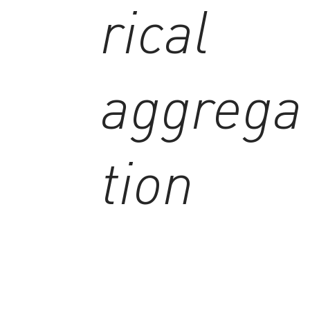
rical
aggrega
tion