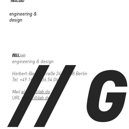
filli.
lab
engineering &
design
// 
filli.
lab
engineering & design
Herbert-Baum-Straße 24, 13088 Berlin
Tel. +49 160 97 36 54 06
Mail
alex@fillilab.de
URL
www.fillilab.de